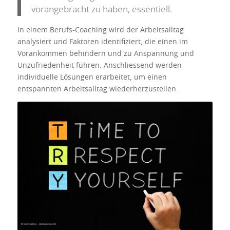
vorangebracht zu haben, essentiell.
In einem Berufs-Coaching wird der Arbeitsalltag
analysiert und Faktoren identifiziert, die einen im
Vorankommen behindern und zu Anspannung und
Unzufriedenheit führen. Anschliessend werden
individuelle Lösungen erarbeitet, um einen
entspannten Arbeitsalltag wiederherzustellen.
Was will ich wirklich? Will ich gelebt
werden oder meinen Beruf und mein
Leben gezielt gestalten?