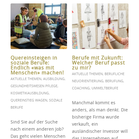
Quereinsteigen in
Berufe mit Zukunft:
soziale Berufe:
Welcher Beruf passt
Endlich «was mit
zu mir?
Menschen» machen!
AKTUELLE THEMEN
,
BERUFLICHE
AKTUELLE THEMEN
,
AUSBILDUNG
,
NEUORIENTIERUNG
,
BERUFUNG
,
GESUNDHEITSWESEN PFLEGE
,
COACHING
,
UMWELTBERUFE
KOSMETIKAUSBILDUNG
,
QUEREINSTIEG WAGEN
,
SOZIALE
Manchmal kommt es
BERUFE
anders, als man denkt. Die
bisherige Firma wurde
Sind Sie auf der Suche
verkauft, ein
nach einem anderen Job?
ausländischer Investor will
Das geht vielen Menschen
das Unternehmen auf