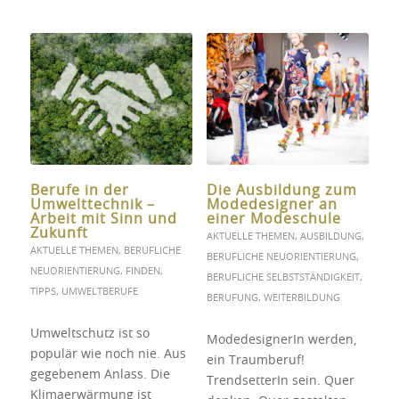
Berufe in der
Die Ausbildung zum
Umwelttechnik –
Modedesigner an
Arbeit mit Sinn und
einer Modeschule
Zukunft
AKTUELLE THEMEN
,
AUSBILDUNG
,
AKTUELLE THEMEN
,
BERUFLICHE
BERUFLICHE NEUORIENTIERUNG
,
NEUORIENTIERUNG
,
FINDEN
,
BERUFLICHE SELBSTSTÄNDIGKEIT
,
TIPPS
,
UMWELTBERUFE
BERUFUNG
,
WEITERBILDUNG
Umweltschutz ist so
ModedesignerIn werden,
populär wie noch nie. Aus
ein Traumberuf!
gegebenem Anlass. Die
TrendsetterIn sein. Quer
Klimaerwärmung ist