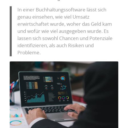
In einer Buchhaltungssoftware lässt sich
genau einsehen, wie viel Umsatz
erwirtschaftet wurde, woher das Geld kam
und wofür wie viel ausgegeben wurde. Es
lassen sich sowohl Chancen und Potenziale
identifizieren, als auch Risiken und
Probleme.